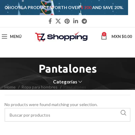
CHOOSE A PRODUCT WORTH OVER
$ 200
AND SAVE 20%.
0
MENÚ
MXN $
0.00
Pantalones
Categorías
Home
Ropa para hombres
Pantalones
No products were found matching your selection.