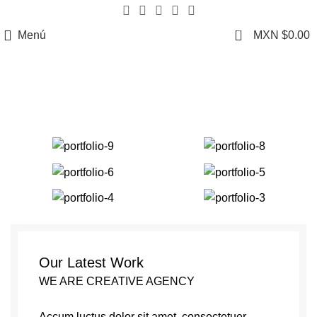
CHOOSE A PRODUCT WORTH OVER
$ 200
AND SAVE
20%.
0
Menú
MXN $
0.00
Portfolio
Our Latest Work
WE ARE CREATIVE AGENCY
Accum luctus dolor sit amet, consectetuer