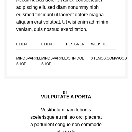
adipiscing elit, sed diam nonummy nibh
euismod tincidunt ut laoreet dolore magna
aliquam erat volutpat. Ut wisi enim ad minim
veniam, quis nostrud exerci tation.
CLIENT
CLIENT
DESIGNER
WEBSITE
MINDSPARKLE
MINDSPARKLE
JOHN DOE
XTEMOS.COM/WOOD
SHOP
SHOP
01.
VULPUTATE A PORTA
Vestibulum nam lobortis
scelerisque eu mi leo orci placerat
a parturient congue non commodo
felis in dui