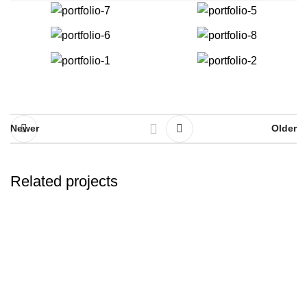
Newer
Older
Related projects
Furniture
Netus eu mollis hac dignis